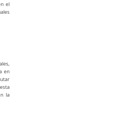
n el
uales
ales,
da en
rutar
iesta
on la