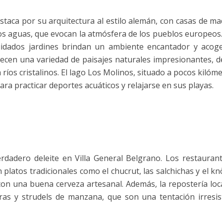
staca por su arquitectura al estilo alemán, con casas de m
s aguas, que evocan la atmósfera de los pueblos europeos
uidados jardines brindan un ambiente encantador y acoge
ecen una variedad de paisajes naturales impresionantes, 
os cristalinos. El lago Los Molinos, situado a pocos kilóm
 para practicar deportes acuáticos y relajarse en sus playas.
rdadero deleite en Villa General Belgrano. Los restauran
 platos tradicionales como el chucrut, las salchichas y el kn
n una buena cerveza artesanal. Además, la repostería loc
as y strudels de manzana, que son una tentación irresist