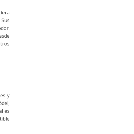
adera
. Sus
dor.
desde
etros
tes y
ödel,
al es
ible