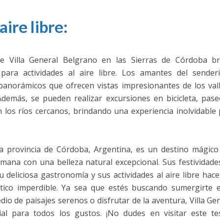
aire libre:
 de Villa General Belgrano en las Sierras de Córdoba br
ara actividades al aire libre. Los amantes del sender
anorámicos que ofrecen vistas impresionantes de los vall
Además, se pueden realizar excursiones en bicicleta, pas
n los ríos cercanos, brindando una experiencia inolvidable
la provincia de Córdoba, Argentina, es un destino mágico
emana con una belleza natural excepcional. Sus festividade
 deliciosa gastronomía y sus actividades al aire libre hac
stico imperdible. Ya sea que estés buscando sumergirte e
edio de paisajes serenos o disfrutar de la aventura, Villa Ge
ial para todos los gustos. ¡No dudes en visitar este te