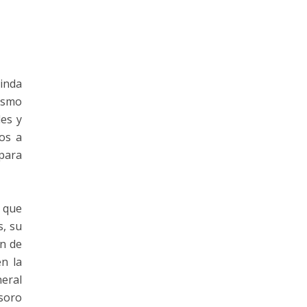
inda
ismo
es y
eos a
 para
 que
s, su
en de
n la
neral
soro