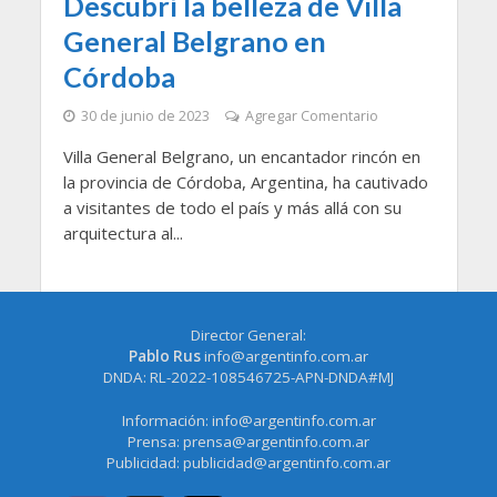
Descubrí la belleza de Villa
General Belgrano en
Córdoba
30 de junio de 2023
Agregar Comentario
Villa General Belgrano, un encantador rincón en
la provincia de Córdoba, Argentina, ha cautivado
a visitantes de todo el país y más allá con su
arquitectura al...
Director General:
Pablo Rus
info@argentinfo.com.ar
DNDA: RL-2022-108546725-APN-DNDA#MJ
Información:
info@argentinfo.com.ar
Prensa:
prensa@argentinfo.com.ar
Publicidad:
publicidad@argentinfo.com.ar