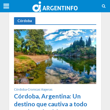
Córdoba
Córdoba
Cronicas Viajeras
•
Córdoba, Argentina: Un
destino que cautiva a todo